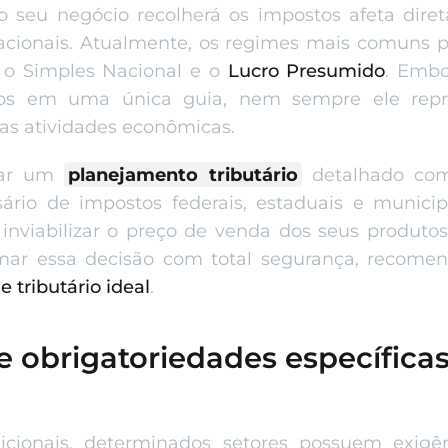
o seu negócio recolherá os impostos afeta di
racionais. Atualmente, os regimes mais comuns 
 o Simples Nacional e o
Lucro Presumido
. Embo
butos em uma única guia, nem sempre ele rep
as atividades econômicas.
izar um
planejamento tributário
detalhado com 
rio de impostos federais, estaduais e municipa
nviabilizar o preço de venda dos seus produtos
omar essa decisão com total segurança, recomen
 tributário ideal
.
 e obrigatoriedades específica
icionais, determinados setores possuem exigên