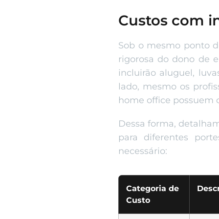
Custos com in
Sob o mesmo ponto de
rigorosa do dono de e
incluirão aluguel, luv
lado, mesmo os profis
home office possuem cu
Dessa forma, detalham
para diferentes port
necessário:
Categoria de
Descr
Custo