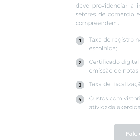
deve providenciar a i
setores de comércio e 
compreendem:
Taxa de registro 
1
escolhida;
Certificado digita
2
emissão de notas f
Taxa de fiscaliza
3
Custos com vistor
4
atividade exercida
Fale