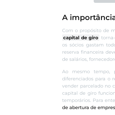
A importância
Com o propósito de ma
capital de giro
torna-
os sócios gastam todo
reserva financeira dev
de salários, fornecedo
Ao mesmo tempo, pre
diferenciados para o 
vender parcelado no ca
capital de giro funci
temporários. Para ente
de abertura de empres