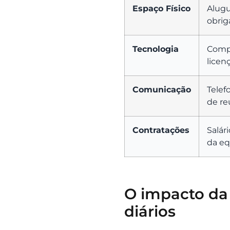
Espaço Físico
Alugu
obrig
Tecnologia
Compu
licen
Comunicação
Telef
de re
Contratações
Salár
da eq
O impacto da 
diários