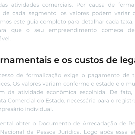
as atividades comerciais. Por causa de formal
as de cada segmento, os valores podem variar d
mos este guia completo para detalhar cada taxa,
 para que o seu empreendimento comece de
ável.
rnamentais e os custos de leg
cesso de formalização exige o pagamento de ta
icos. Os valores variam conforme o estado e o m
ém da atividade econômica escolhida. De fato,
ta Comercial do Estado, necessária para o registro
resário individual.
ental obter o Documento de Arrecadação de Rec
Nacional da Pessoa Jurídica. Logo após essa 