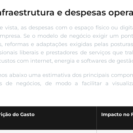
fraestrutura e despesas opera
 vista, as despesas com o espaço físico ou dig
mpresa. Se o modelo de negócio exigir um pont
as, reformas e adaptações exigidas pelas postura
sionais liberais e prestadores de serviços que 
stos com internet, energia e softwares de gestã
os abaixo uma estimativa dos principais compone
es de negócios, de modo a facilitar a visuali
ição do Gasto
Impacto no 