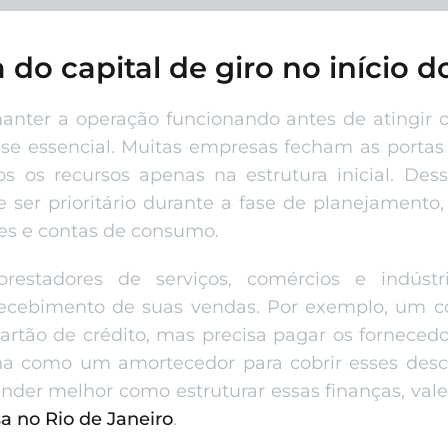
 do capital de giro no início 
nter a operação funcionando antes de atingir o 
se essencial. Muitas empresas fecham as porta
s os recursos apenas na estrutura inicial. Des
e ser prioritário durante a fase de planejamento
res e contas de consumo.
stadores de serviços, comércios e indústr
recebimento de suas vendas. Por exemplo, um c
rtão de crédito, mas precisa pagar os fornecedor
ona como um amortecedor para cobrir esses des
nder melhor como estruturar essas finanças, vale
a no Rio de Janeiro
.