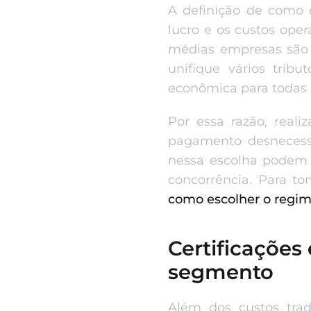
A definição de como 
lucro e os custos ope
médias empresas são
unifique vários tri
econômica para todas 
Por essa razão, real
pagamento desnecessá
nessa escolha podem i
concorrência. Para t
como escolher o regime
Certificações
segmento
Além dos custos trad