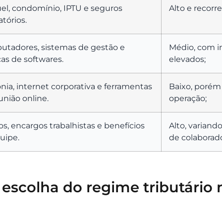
el, condomínio, IPTU e seguros
Alto e recor
atórios.
tadores, sistemas de gestão e
Médio, com in
ças de softwares.
elevados;
onia, internet corporativa e ferramentas
Baixo, porém 
união online.
operação;
ios, encargos trabalhistas e benefícios
Alto, varian
uipe.
de colaborad
escolha do regime tributário 