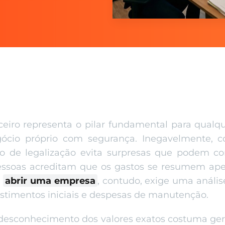
ceiro representa o pilar fundamental para qual
gócio próprio com segurança. Inegavelmente, 
so de legalização evita surpresas que podem c
s pessoas acreditam que os gastos se resumem a
,
abrir uma empresa
, contudo, exige uma análi
estimentos iniciais e despesas de manutenção.
desconhecimento dos valores exatos costuma gera