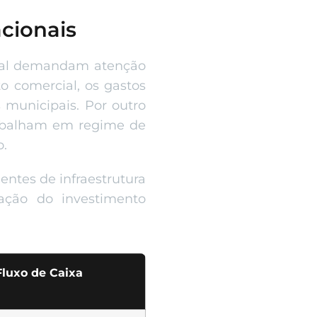
cionais
ital demandam atenção
o comercial, os gastos
s municipais. Por outro
trabalham em regime de
o.
ntes de infraestrutura
zação do investimento
Fluxo de Caixa